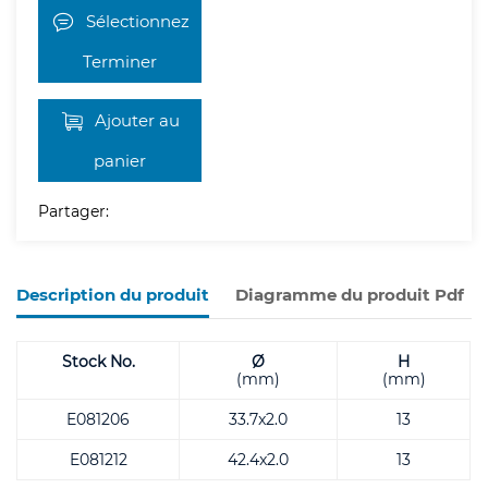
Sélectionnez
Terminer
Ajouter au
panier
Partager:
Description du produit
Diagramme du produit Pdf
Stock No.
Ø
H
(mm)
(mm)
E081206
33.7x2.0
13
E081212
42.4x2.0
13