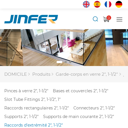
0
DOMICILE
Produits
Garde-corps en verre 2", 1-1/2"
Ra
Pinces à verre 2", 1-1/2"
Bases et couvercles 2", 1-1/2"
Slot Tube Fittings 2", 1-1/2", 1"
Raccords rectangulaires 2", 1-1/2"
Connecteurs 2", 1-1/2"
Supports 2", 1-1/2"
Supports de main courante 2", 1-1/2"
Raccords d'extrémité 2", 1-1/2"