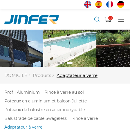
0
DOMICILE
Produits
Adaptateur à verre
Profil Aluminium
Pince à verre au sol
Poteaux en aluminium et balcon Juliette
Poteaux de balustre en acier inoxydable
Balustrade de câble Swageless
Pince à verre
Adaptateur à verre