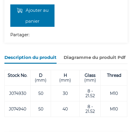
Ajouter au
panier
Partager:
Description du produit
Diagramme du produit Pdf
Stock No
.
D
H
Glass
Thread
(mm)
(mm)
(mm)
8 -
J074930
50
30
M10
21.52
8 -
J074940
50
40
M10
21.52